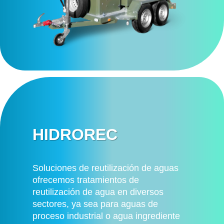
HIDROREC
Soluciones de reutilización de aguas
ofrecemos tratamientos de
reutilización de agua en diversos
sectores, ya sea para aguas de
proceso industrial o agua ingrediente