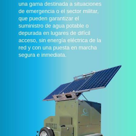
una gama destinada a situaciones
de emergencia o el sector militar,
que pueden garantizar el
suministro de agua potable o
depurada en lugares de difícil
acceso, sin energía eléctrica de la
red y con una puesta en marcha
segura e inmediata.