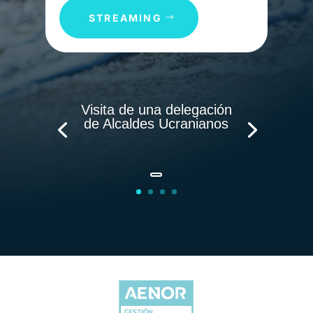
STREAMING
Visita de una delegación
de Alcaldes Ucranianos
Enlace a la noticia