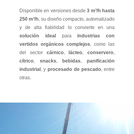
Disponible en versiones desde
3 m³/h hasta
250 m³/h
, su diseño compacto, automatizado
y de alta fiabilidad lo convierte en una
solución ideal
para
industrias con
vertidos orgánicos complejos
, como las
del sector
cárnico
,
lácteo
,
conservero
,
cítrico
,
snacks
,
bebidas
,
panificación
industrial
, y
procesado de pescado
, entre
otras.