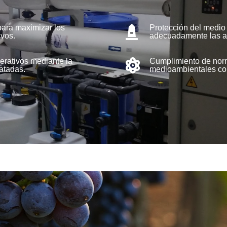
para maximizar los
Protección del medio 

ivos.
adecuadamente las a
erativos mediante la
Cumplimiento de norm

ratadas.
medioambientales con