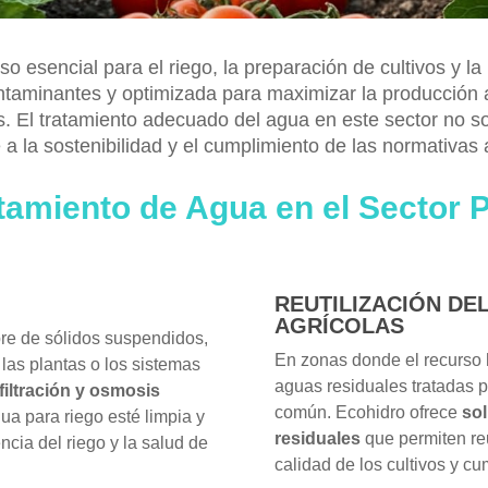
rso esencial para el riego, la preparación de cultivos y l
ontaminantes y optimizada para maximizar la producción ag
os. El tratamiento adecuado del agua en este sector no s
 a la sostenibilidad y el cumplimiento de las normativas
tamiento de Agua en el Sector P
REUTILIZACIÓN DE
AGRÍCOLAS
ibre de sólidos suspendidos,
En zonas donde el recurso hí
las plantas o los sistemas
aguas residuales tratadas 
rafiltración y osmosis
común. Ecohidro ofrece
so
ua para riego esté limpia y
residuales
que permiten reu
encia del riego y la salud de
calidad de los cultivos y c