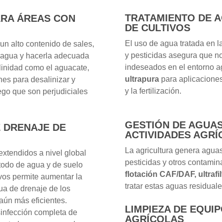
TRATAMIENTO DE 
ARA ÁREAS CON
DE CULTIVOS
El uso de agua tratada en la
un alto contenido de sales,
y pesticidas asegura que n
 agua y hacerla adecuada
indeseados en el entorno a
alinidad como el aguacate,
ultrapura
para aplicaciones
nes para desalinizar y
y la fertilización.
ego que son perjudiciales
GESTIÓN DE AGUAS
E DRENAJE DE
ACTIVIDADES AGR
La agricultura genera aguas
extendidos a nivel global
pesticidas y otros contami
 todo de agua y de suelo
flotación CAF/DAF, ultrafi
ivos permite aumentar la
tratar estas aguas residual
gua de drenaje de los
aún más eficientes.
LIMPIEZA DE EQUI
sinfección completa de
AGRÍCOLAS