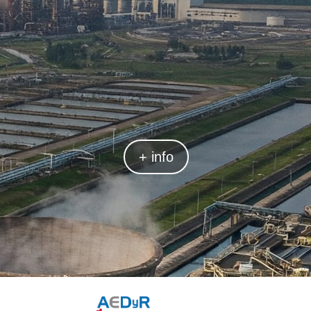
+ info