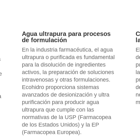
Agua ultrapura para procesos
C
de formulación
l
En la industria farmacéutica, el agua
E
y
ultrapura o purificada es fundamental
d
a
para la disolución de ingredientes
p
activos, la preparación de soluciones
l
e
intravenosas y otras formulaciones.
p
Ecohidro proporciona sistemas
d
avanzados de desionización y ultra
n
a
purificación para producir agua
m
ultrapura que cumple con las
normativas de la USP (Farmacopea
de los Estados Unidos) y la EP
(Farmacopea Europea).