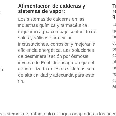
Alimentación de calderas y
T
sistemas de vapor:
r
:
q
Los sistemas de calderas en las
L
industrias química y farmacéutica
g
requieren agua con bajo contenido de
p
sales y sólidos para evitar
c
incrustaciones, corrosión y mejorar la
p
eficiencia energética. Las soluciones
c
de desmineralización por ósmosis
u
inversa de Ecohidro aseguran que el
p
agua utilizada en estos sistemas sea
la
r
de alta calidad y adecuada para este
c
fin.
a
 sistemas de tratamiento de agua adaptados a las neces