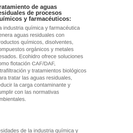
ratamiento de aguas
esiduales de procesos
uímicos y farmacéuticos:
a industria química y farmacéutica
enera aguas residuales con
roductos químicos, disolventes,
ompuestos orgánicos y metales
esados. Ecohidro ofrece soluciones
omo flotación CAF/DAF,
ltrafiltración y tratamientos biológicos
ara tratar las aguas residuales,
educir la carga contaminante y
umplir con las normativas
mbientales.
idades de la industria química y