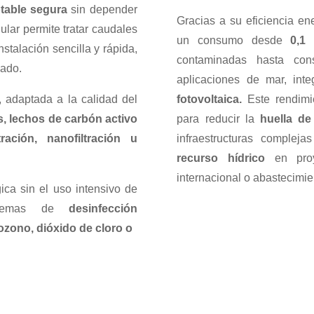
table segura
sin depender
Gracias a su eficiencia 
lar permite tratar caudales
un consumo desde
0,1
nstalación sencilla y rápida,
contaminadas hasta c
zado
.
aplicaciones de mar, int
, adaptada a la calidad del
fotovoltaica.
Este rendimie
s, lechos de carbón activo
para reducir la
huella de
ación, nanofiltración u
infraestructuras complej
recurso hídrico
en proye
internacional o abastecimien
ica sin el uso intensivo de
sistemas de
desinfección
, ozono, dióxido de cloro o