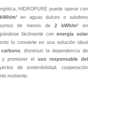
energética, HIDROPURE puede operar con
 kWh/m³
en aguas dulces o salobres
onsumos de menos de
2 kWh/m³
en
egrándose fácilmente con
energía solar
nto lo convierte en una solución ideal
 carbono
, disminuir la dependencia de
as y promover el
uso responsable del
ctos de sostenibilidad, cooperación
to resiliente.