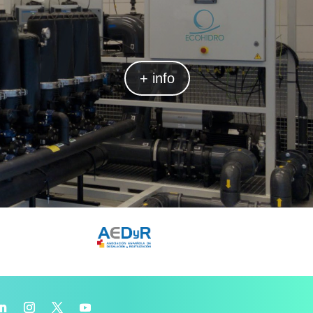
+ info