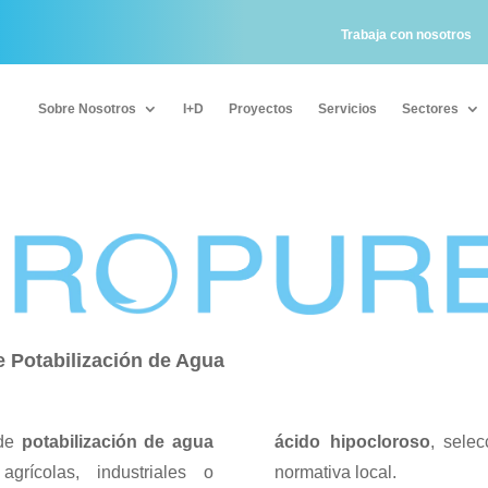
Trabaja con nosotros
Sobre Nosotros
I+D
Proyectos
Servicios
Sectores
Sobre Nosotros
I+D
Proyectos
Servicios
Sectores
 Potabilización de Agua
 de
potabilización de agua
ácido hipocloroso
, sele
agrícolas, industriales o
normativa local.