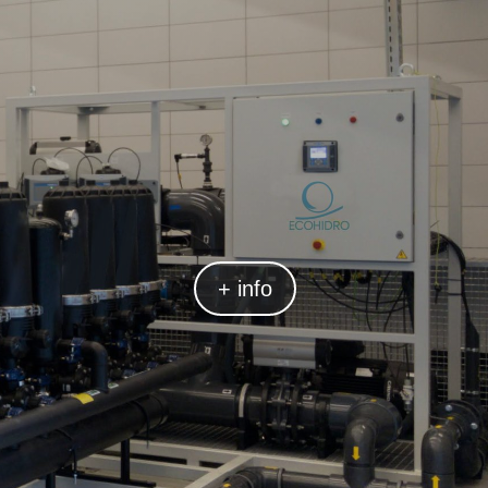
+ info