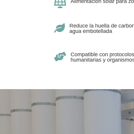
Alimentación solar para zo

Reduce la huella de carbon

agua embotellada
Compatible con protocolo

humanitarias y organismos