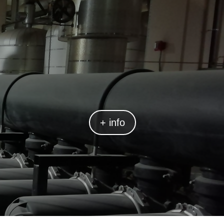
+ info