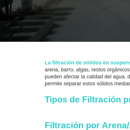
La filtración de sólidos en suspen
arena, barro, algas, restos orgánico
pueden afectar la calidad del agua, di
permite separar estos sólidos median
Tipos de Filtración 
Filtración por Arena/