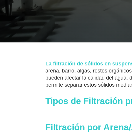
La filtración de sólidos en suspen
arena, barro, algas, restos orgánico
pueden afectar la calidad del agua, di
permite separar estos sólidos median
Tipos de Filtración 
Filtración por Arena/