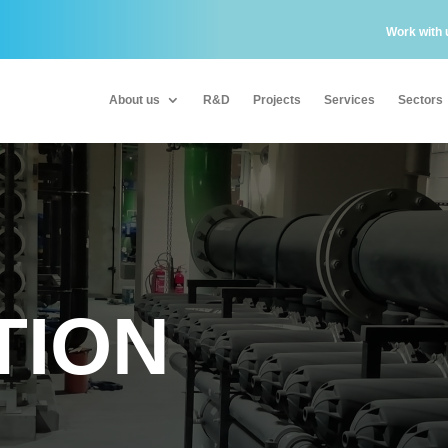
Work with 
About us
R&D
Projects
Services
Sectors
About us
R&D
Projects
Services
Sectors
TION