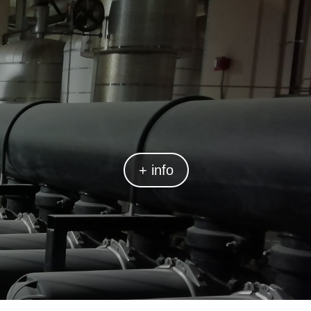
+ info