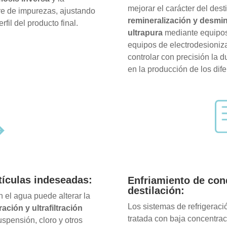
mejorar el carácter del des
re de impurezas, ajustando
remineralización y desmin
fil del producto final.
ultrapura
mediante equipos
equipos de electrodesioniza
controlar con precisión la d
en la producción de los dif
rtículas indeseadas:
Enfriamiento de con
destilación:
 el agua puede alterar la
Los sistemas de refrigeraci
ltración y ultrafiltración
tratada con baja concentrac
uspensión, cloro y otros