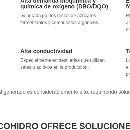
Alta demanda bioquímica y
E
química de oxígeno (DBO/DQO)
f
Generada por los restos de azúcares
P
fermentables y compuestos orgánicos.
a
e
Alta conductividad
T
Especialmente en destilerías que utilizan
L
sales o aditivos en la producción.
e
p
 generado es considerablemente alto, requiriendo soluci
COHIDRO OFRECE SOLUCION