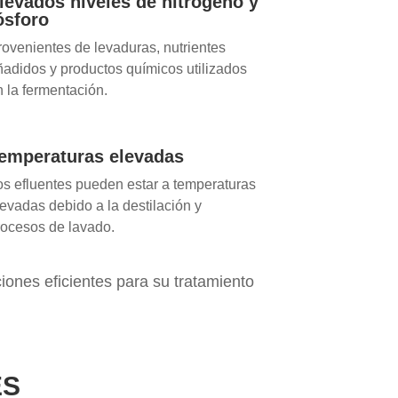
levados niveles de nitrógeno y
ósforo
rovenientes de levaduras, nutrientes
ñadidos y productos químicos utilizados
n la fermentación.
emperaturas elevadas
os efluentes pueden estar a temperaturas
levadas debido a la destilación y
rocesos de lavado.
ones eficientes para su tratamiento
ES