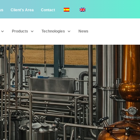
us
Client's Area
Contact
Products
Technologies
News
Products
Technologies
News