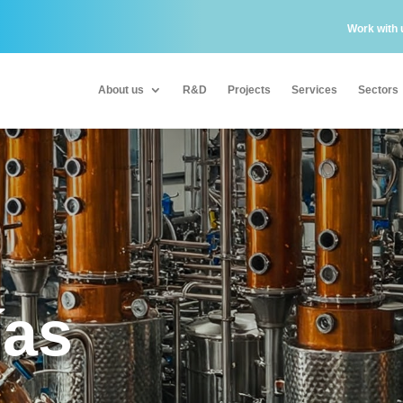
Work with 
About us
R&D
Projects
Services
Sectors
About us
R&D
Projects
Services
Sectors
ías