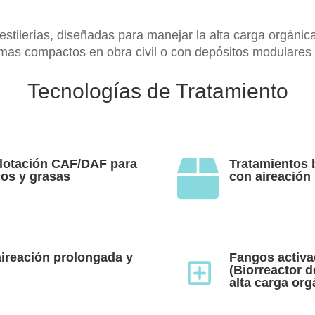
destilerías, diseñadas para manejar la alta carga orgánic
mas compactos en obra civil o con depósitos modulares p
Tecnologías de Tratamiento
flotación CAF/DAF para
Tratamientos 

cos y grasas
con aireación
ireación prolongada y
Fangos activ
Y
(Biorreactor 
alta carga org