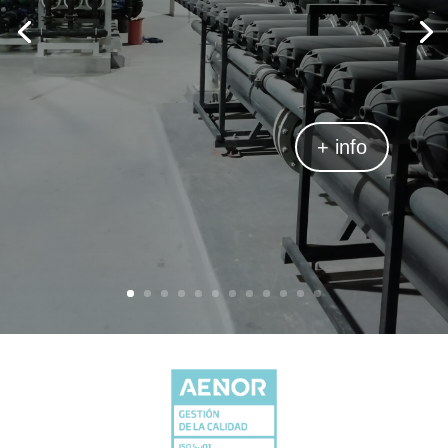
+ info