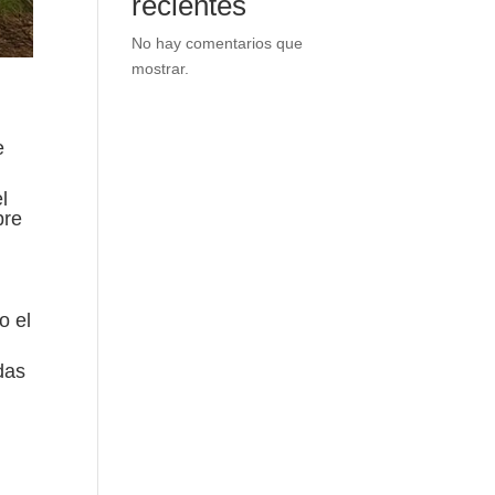
recientes
No hay comentarios que
mostrar.
e
l
bre
o el
das