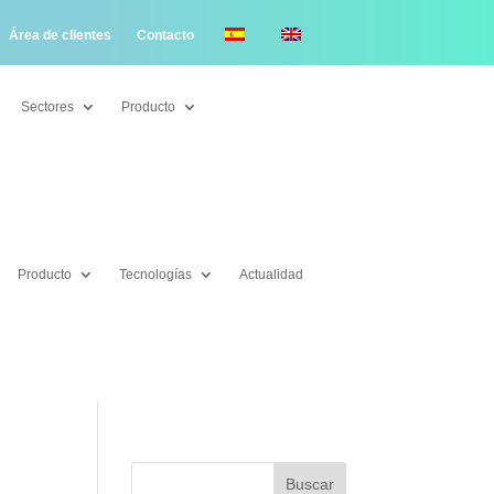
Área de clientes
Contacto
Sectores
Producto
Sectores
Producto
Producto
Tecnologías
Actualidad
Producto
Tecnologías
Actualidad
Buscar