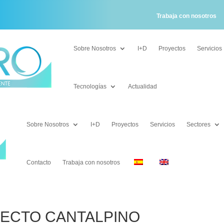
Trabaja con nosotros
Sobre Nosotros
I+D
Proyectos
Servicios
Sobre Nosotros
I+D
Proyectos
Servicios
Tecnologías
Actualidad
Tecnologías
Actualidad
Sobre Nosotros
I+D
Proyectos
Servicios
Sectores
Sobre Nosotros
I+D
Proyectos
Servicios
Sectores
Contacto
Trabaja con nosotros
Contacto
Trabaja con nosotros
ECTO CANTALPINO