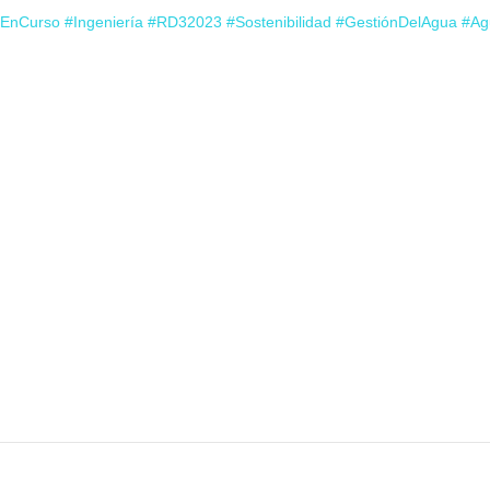
oEnCurso
#Ingeniería
#RD32023
#Sostenibilidad
#GestiónDelAgua
#Ag