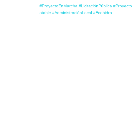
#ProyectoEnMarcha
#LicitaciónPública
#Proyect
otable
#AdministraciónLocal
#Ecohidro