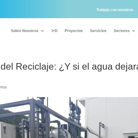
Trabaja con nosotros
Sobre Nosotros
I+D
Proyectos
Servicios
Sectores
Sobre Nosotros
I+D
Proyectos
Servicios
Sectores
del Reciclaje: ¿Y si el agua dejar
rios