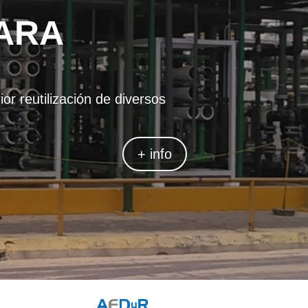
PARA
quido.
+ info